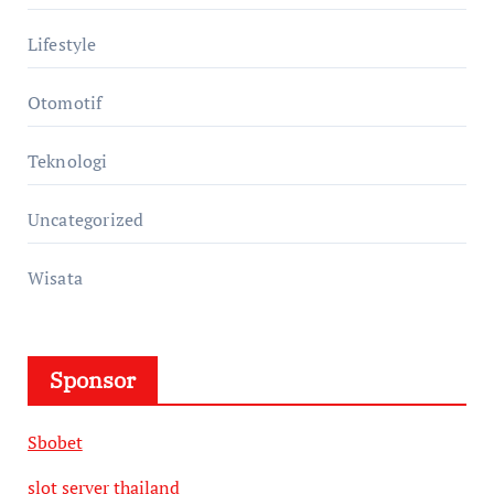
Lifestyle
Otomotif
Teknologi
Uncategorized
Wisata
Sponsor
Sbobet
slot server thailand