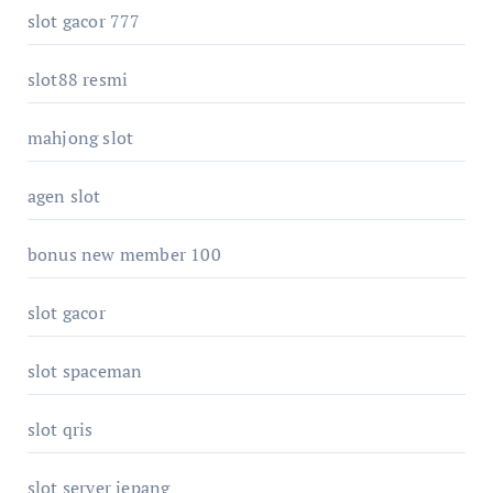
slot gacor 777
slot88 resmi
mahjong slot
agen slot
bonus new member 100
slot gacor
slot spaceman
slot qris
slot server jepang