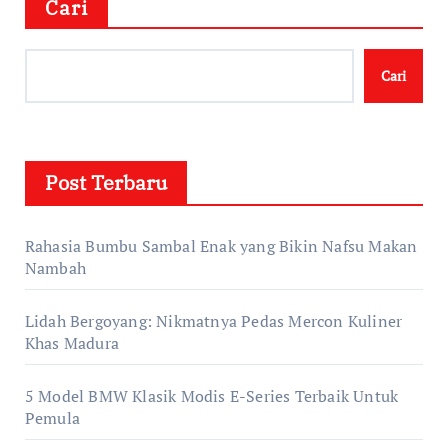
Cari
Cari
Post Terbaru
Rahasia Bumbu Sambal Enak yang Bikin Nafsu Makan
Nambah
Lidah Bergoyang: Nikmatnya Pedas Mercon Kuliner
Khas Madura
5 Model BMW Klasik Modis E-Series Terbaik Untuk
Pemula