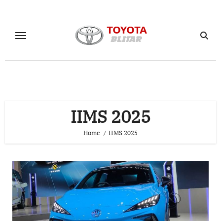
Skip
to
content
IIMS 2025
Home
IIMS 2025