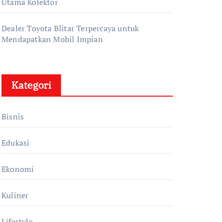
Utama Kolektor
Dealer Toyota Blitar Terpercaya untuk
Mendapatkan Mobil Impian
Kategori
Bisnis
Edukasi
Ekonomi
Kuliner
Lifestyle