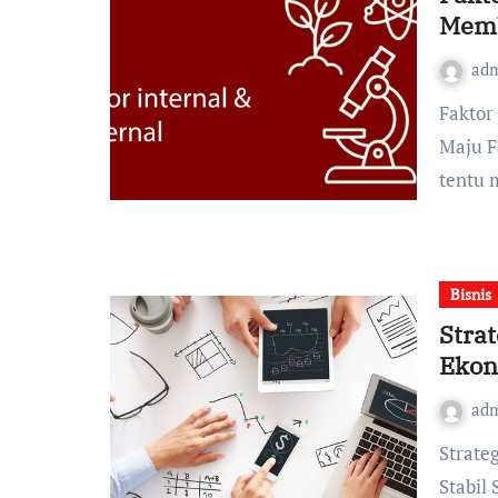
Memb
ad
Faktor Internal dan Eksternal yang Membuat Bisnis Tidak
Maju F
tentu
Bisnis
Stra
Ekon
ad
Strategi Memulai Bisnis Tahan Krisis Saat Ekonomi Tidak
Stabil 