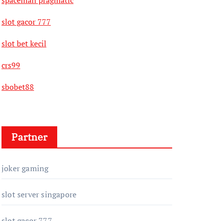
spaceman pragmatic
slot gacor 777
slot bet kecil
crs99
sbobet88
Partner
joker gaming
slot server singapore
slot gacor 777