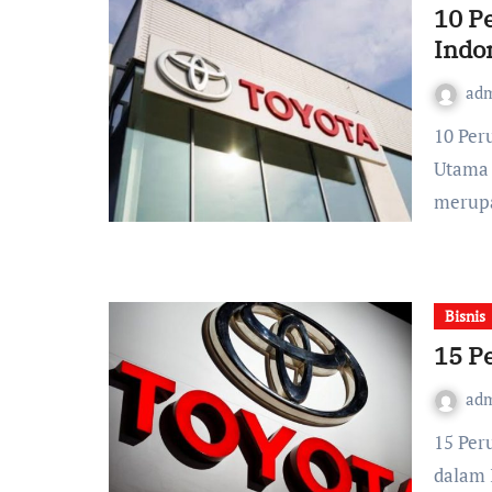
10 P
Indo
ad
10 Perusahaan Otomotif Terbesar di Indonesia: Pemain
Utama 
merupa
Bisnis
15 P
ad
15 Perusahaan Otomotif Terbesar di Dunia: Pemain Utama
dalam 