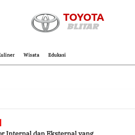
uliner
Wisata
Edukasi
or Internal dan Eksternal yang