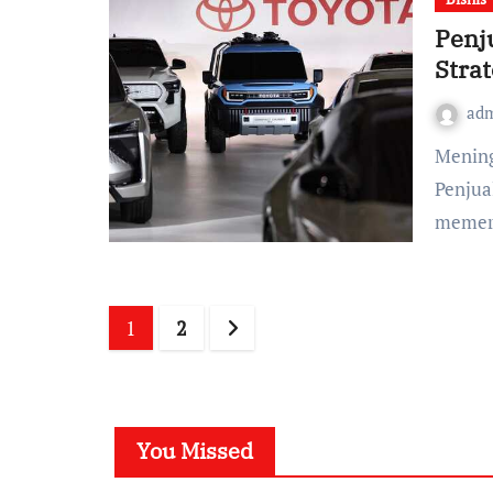
Penju
Strat
ad
Meningkatkan Penjualan Toyota: Trik dan Tips Strategi
Penjua
memerl
Paginasi
1
2
pos
You Missed