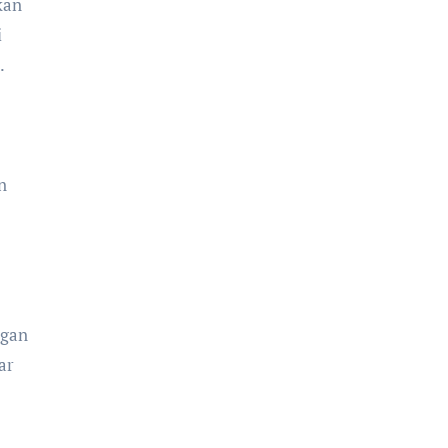
kan
i
.
n
ngan
ar