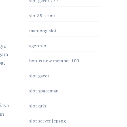
slot gacor 777
slot88 resmi
mahjong slot
aya
agen slot
gara
bonus new member 100
pat
slot gacor
slot spaceman
iaya
slot qris
an
slot server jepang