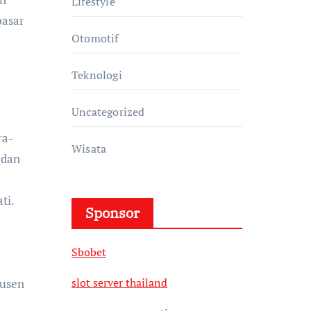
Lifestyle
pasar
Otomotif
Teknologi
Uncategorized
ra-
Wisata
 dan
ti.
Sponsor
Sbobet
slot server thailand
dusen