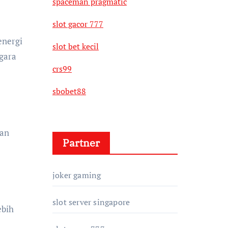
spaceman pragmatic
slot gacor 777
energi
slot bet kecil
gara
crs99
sbobet88
aan
Partner
joker gaming
slot server singapore
ebih