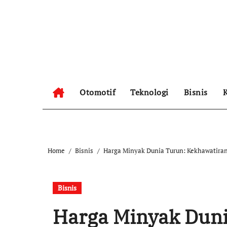
Skip
to
content
Otomotif
Teknologi
Bisnis
K
Home
Bisnis
Harga Minyak Dunia Turun: Kekhawatira
Bisnis
Harga Minyak Duni