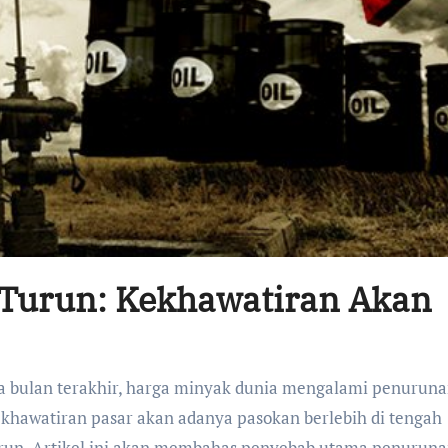
Turun: Kekhawatiran Akan
kekhawatiran pasar akan adanya pasokan berlebih di tengah
run. Artikel ini akan membahas penyebab utama penurun