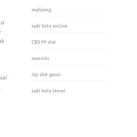
mahjong
si
judi bola online
e
ak
CRS99 slot
maxwin
rtp slot gacor
ial
.
judi bola resmi