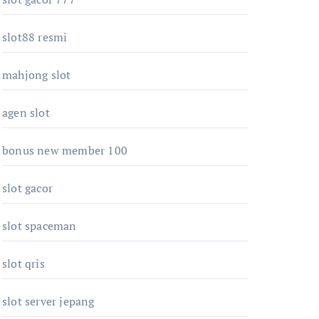
slot88 resmi
mahjong slot
agen slot
bonus new member 100
slot gacor
slot spaceman
slot qris
slot server jepang