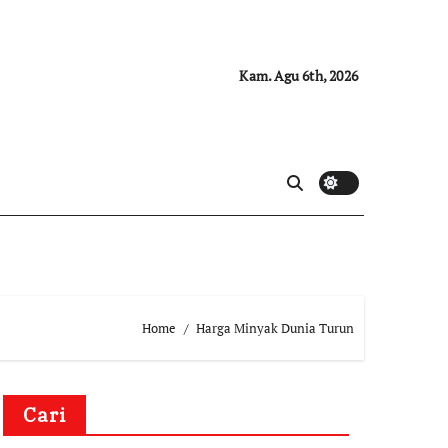
Kam. Agu 6th, 2026
Home
Harga Minyak Dunia Turun
Cari