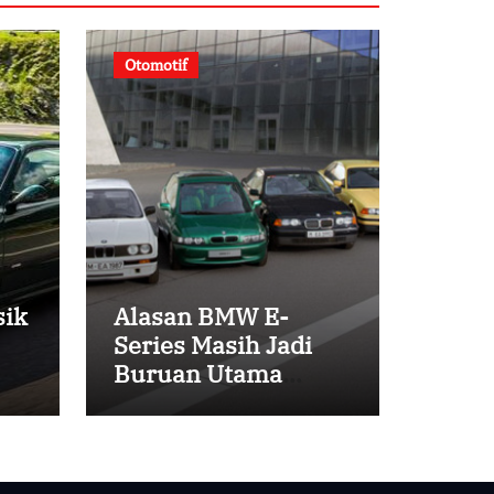
Otomotif
sik
Alasan BMW E-
Series Masih Jadi
Buruan Utama
Kolektor