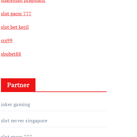
spaceman pragmatic
slot gacor 777
slot bet kecil
crs99
sbobet88
Partner
joker gaming
slot server singapore
slot gacor 777