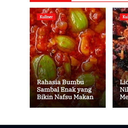
Kuliner
Ku
Rahasia Bumbu
Li
Sambal Enak yang
Ni
Bikin Nafsu Makan
Me
Nambah
Kh