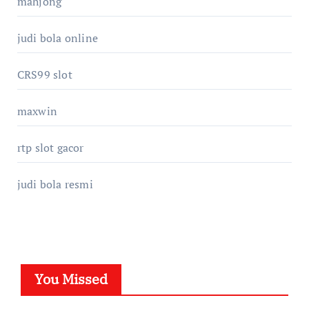
mahjong
judi bola online
CRS99 slot
maxwin
rtp slot gacor
judi bola resmi
You Missed