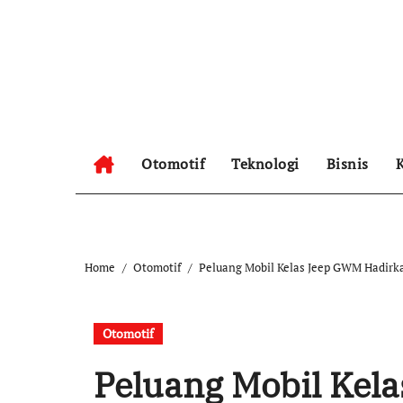
Skip
to
content
Otomotif
Teknologi
Bisnis
K
Home
Otomotif
Peluang Mobil Kelas Jeep GWM Hadirka
Otomotif
Peluang Mobil Kel