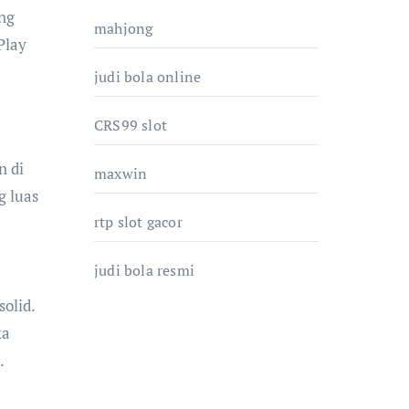
ng
mahjong
Play
judi bola online
CRS99 slot
n di
maxwin
g luas
rtp slot gacor
judi bola resmi
olid.
ka
.