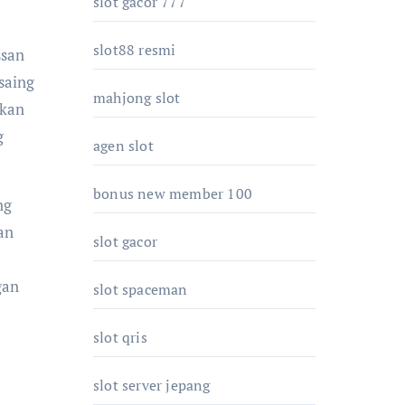
slot gacor 777
slot88 resmi
ssan
saing
mahjong slot
gkan
g
agen slot
bonus new member 100
ng
an
slot gacor
gan
slot spaceman
slot qris
slot server jepang