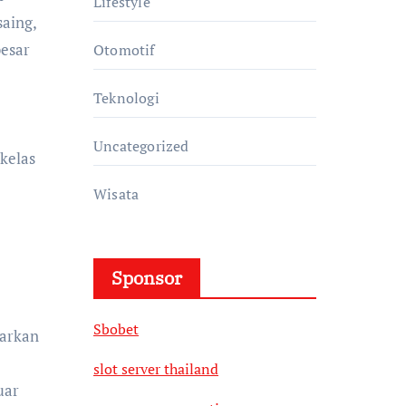
Lifestyle
aing,
besar
Otomotif
Teknologi
Uncategorized
kelas
Wisata
Sponsor
Sbobet
warkan
slot server thailand
uar