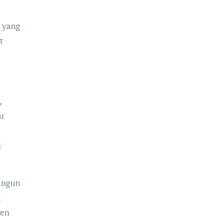
 yang
t
,
ar
i
angun
M
men