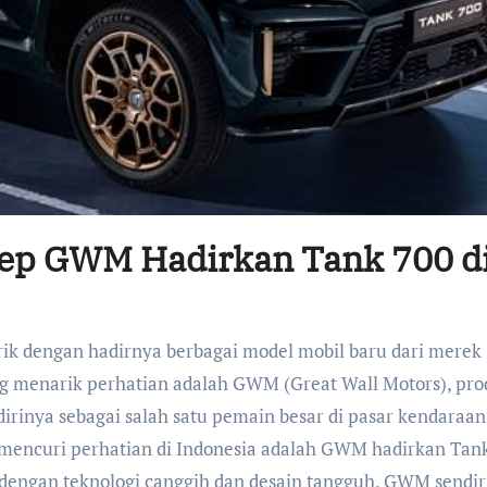
eep GWM Hadirkan Tank 700 d
ang menarik perhatian adalah GWM (Great Wall Motors), pr
dirinya sebagai salah satu pemain besar di pasar kendaraan
n mencuri perhatian di Indonesia adalah GWM hadirkan Tank
 dengan teknologi canggih dan desain tangguh. GWM sendir