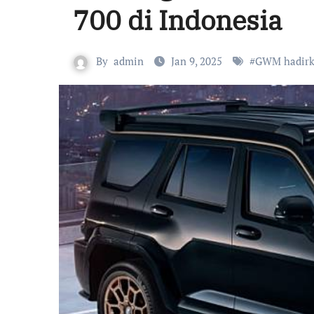
700 di Indonesia
By
admin
Jan 9, 2025
#
GWM hadirk