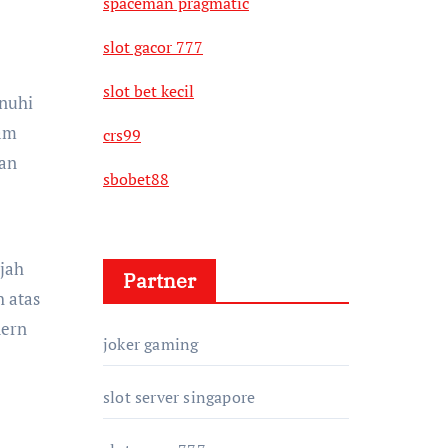
spaceman pragmatic
slot gacor 777
slot bet kecil
enuhi
gam
crs99
aan
sbobet88
jah
Partner
 atas
dern
joker gaming
slot server singapore