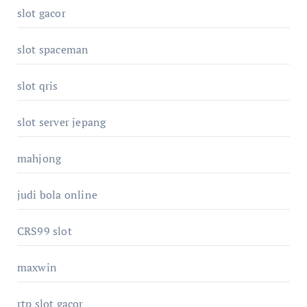
slot gacor
slot spaceman
slot qris
slot server jepang
mahjong
judi bola online
CRS99 slot
maxwin
rtp slot gacor