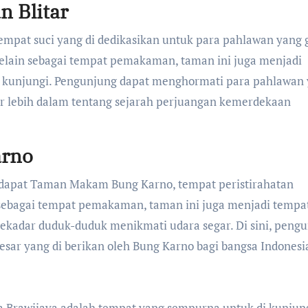
 Blitar
pat suci yang di dedikasikan untuk para pahlawan yang 
elain sebagai tempat pemakaman, taman ini juga menjadi
i kunjungi. Pengunjung dapat menghormati para pahlawan
jar lebih dalam tentang sejarah perjuangan kemerdekaan
rno
dapat Taman Makam Bung Karno, tempat peristirahatan
n sebagai tempat pemakaman, taman ini juga menjadi tempa
 sekadar duduk-duduk menikmati udara segar. Di sini, peng
sar yang di berikan oleh Bung Karno bagi bangsa Indonesi
 Brawijaya adalah tempat yang sempurna untuk di kunjung