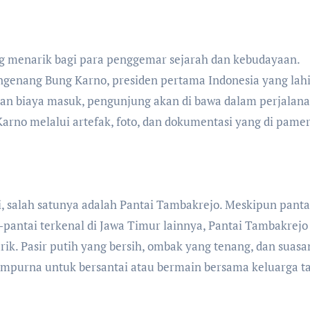
menarik bagi para penggemar sejarah dan kebudayaan.
enang Bung Karno, presiden pertama Indonesia yang lahi
an biaya masuk, pengunjung akan di bawa dalam perjalan
arno melalui artefak, foto, dan dokumentasi yang di pame
i, salah satunya adalah Pantai Tambakrejo. Meskipun pantai
-pantai terkenal di Jawa Timur lainnya, Pantai Tambakrejo
k. Pasir putih yang bersih, ombak yang tenang, dan suasa
empurna untuk bersantai atau bermain bersama keluarga t