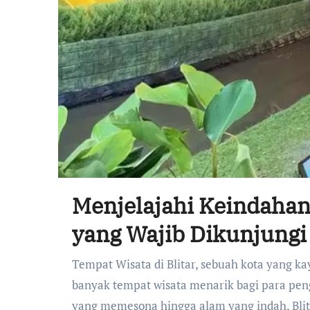
Menjelajahi Keindahan 
yang Wajib Dikunjungi
Tempat Wisata di Blitar, sebuah kota yang kaya akan sejarah, budaya, dan alam yang memukau, menawarkan
banyak tempat wisata menarik bagi para peng
yang memesona hingga alam yang indah, Blita