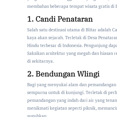
membahas beberapa tempat wisata gratis di B
1.
Candi Penataran
Salah satu destinasi utama di Blitar adalah
kaya akan sejarah. Terletak di Desa Penatara
Hindu terbesar di Indonesia. Pengunjung dap
Saksikan arsitektur yang megah dan hiasan r
di sekitarnya.
2.
Bendungan Wlingi
Bagi yang menyukai alam dan pemandangan 
sempurna untuk di kunjungi. Terletak di pe
pemandangan yang indah dari air yang tenang
menikmati kegiatan seperti piknik, memanci
suguhkan.