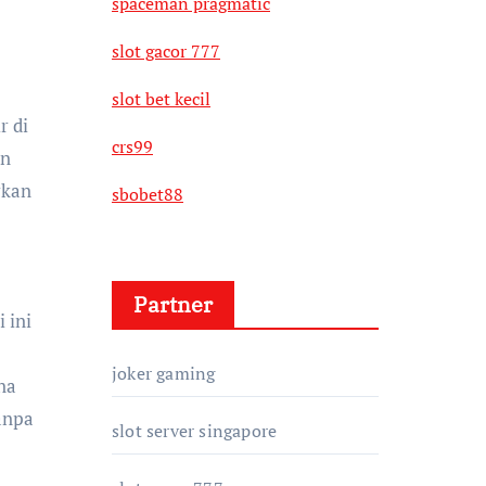
spaceman pragmatic
slot gacor 777
slot bet kecil
r di
crs99
an
rkan
sbobet88
Partner
 ini
joker gaming
na
anpa
slot server singapore